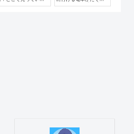
生が答
る？
ん見える場所【6選】