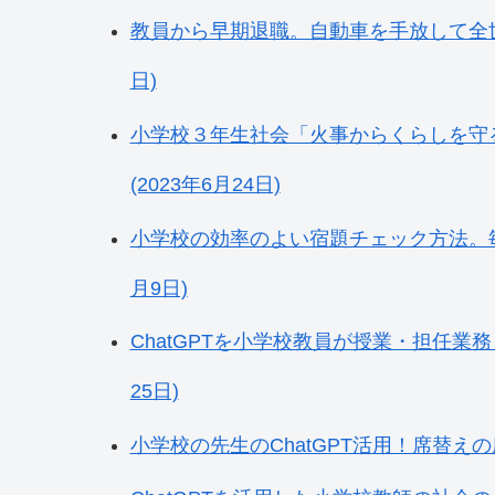
教員から早期退職。自動車を手放して全世界
日)
小学校３年生社会「火事からくらしを守
(2023年6月24日)
小学校の効率のよい宿題チェック方法。毎
月9日)
ChatGPTを小学校教員が授業・担任業務
25日)
小学校の先生のChatGPT活用！席替えの座