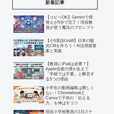
新着記事
【コピペOK】Geminiで席
替えが5分で完了！現役教
員が使う魔法のプロンプト
【小5英語Unit8】日本の観
光CMを作ろう！AI活用授業
案と実践
【教員にiPadは必要？】
Apple信者の僕があえて
「学校では不要」と断言す
る5つの理由
小学生の動画編集は難しく
ない！Chromebookと
Canvaで子供の「伝える
力」を伸ばすコツ
現役小学校教員の1日スケ