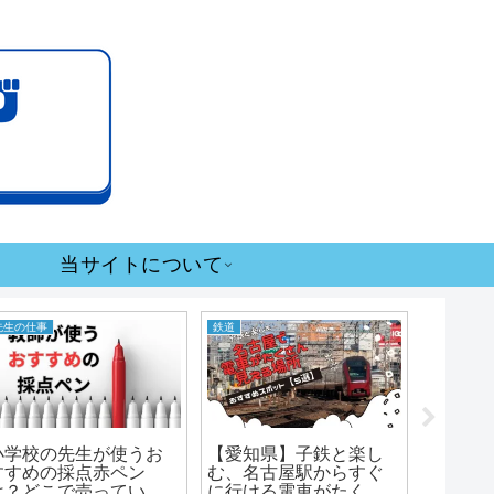
当サイトについて
先生の仕事
鉄道
先生の仕事
小学校
小学校の先生が使うお
【愛知県】子鉄と楽し
を持っ
すすめの採点赤ペン
む、名古屋駅からすぐ
護なの
は？どこで売ってい
に行ける電車がたくさ