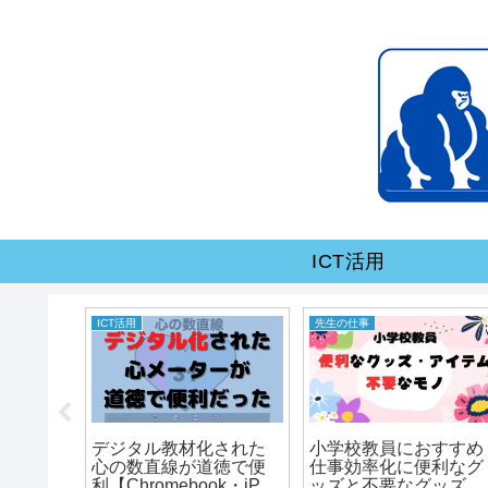
ICT活用
ICT活用
先生の仕事
でふりが
デジタル教材化された
小学校教員におすすめ
３つの
心の数直線が道徳で便
仕事効率化に便利なグ
使い方
利【Chromebook・iPad
ッズと不要なグッズ