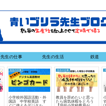
先生の仕事
先生の生活
鉄道
先生の仕事
先生の仕事
小学校外国語活動・外
教員を辞めたいと思っ
国語 中学校英語 す
たら病気休暇をとろう
ぐに使えるデジタルビ
【現役小学校教員が教