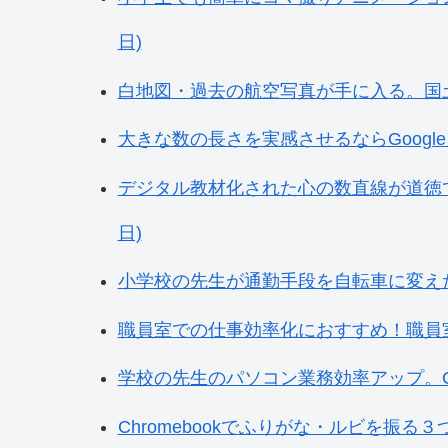
日)
白地図・過去の航空写真が手に入る。国土地理
大きな数の長さを実感させるならGoogle Ea
デジタル教材化された心の数直線が道徳で便利【C
日)
小学校の先生が通勤手段を自転車に変えたメリ
職員室での仕事効率化におすすめ！職員室の便
学校の先生のパソコン業務効率アップ。Chro
Chromebookでふりがな・ルビを振る３つ