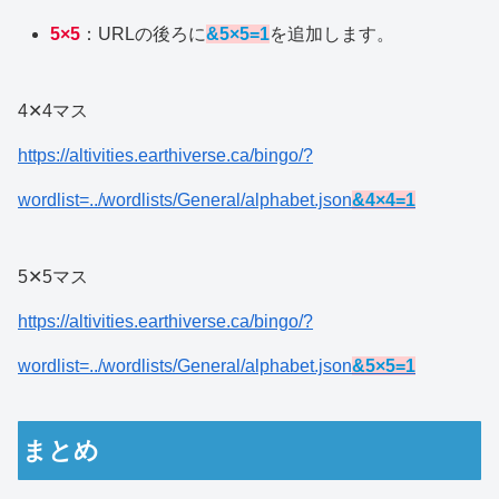
5×5
：URLの後ろに
&5×5=1
を追加します。
4✕4マス
https://altivities.earthiverse.ca/bingo/?
wordlist=../wordlists/General/alphabet.json
&4×4=1
5✕5マス
https://altivities.earthiverse.ca/bingo/?
wordlist=../wordlists/General/alphabet.json
&5×5=1
まとめ