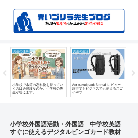
先生の仕事
先生の生活
IC
小学校で水筒の忘れ物を持ってい
休
Aer travel pack 3 small レビュー
デ
くのは過保護なのか。小学校の先
教
旅行でもビジネスでも使えるスゴ
が道
生が答えます。
イやつ
iP
小学校外国語活動・外国語 中学校英語
すぐに使えるデジタルビンゴカード教材