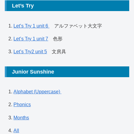
Let’s Try
Let’s Try 1 unit 6
アルファベット大文字
Let’s Try 1 unit 7
色形
Let’s Try2 unit 5
文房具
Junior Sunshine
Alphabet (Uppercase)
Phonics
Months
All