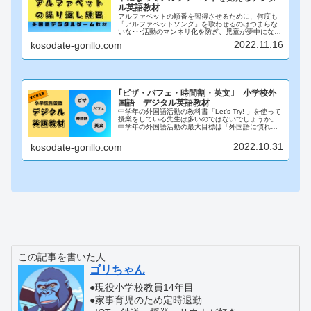
ル英語教材
アルファベットの順番を習得させるために、何度も
「アルファベットソング」を歌わせるのはつまらな
いな･･･活動のマンネリ化を防ぎ、児童が夢中になっ
て取り組むことができる。そんな教材を発見したの
2022.11.16
kosodate-gorillo.com
で紹介します。それが「ABC race！！」というデ...
｢ピザ・パフェ・時間割・英文｣ 小学校外
国語 デジタル英語教材
中学年の外国語活動の教科書「Let’s Try! 」を使って
授業をしている先生は多いのではないでしょうか。
中学年の外国語活動の最大目標は「外国語に慣れ親
しむ・素地を養う」です。それを達成するために、
コミュニケーション活動を多く取り入れた授業...
2022.10.31
kosodate-gorillo.com
この記事を書いた人
ゴリちゃん
●現役小学校教員14年目
●家事育児のため定時退勤