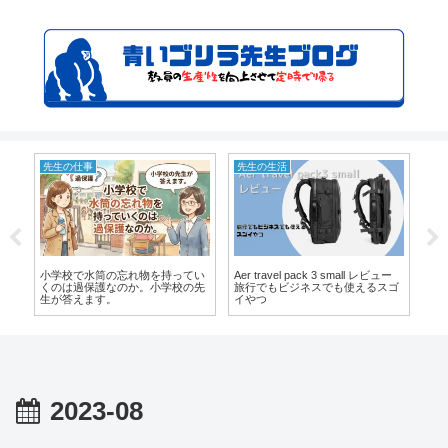
先生の仕事
先生の生活
鉄
小学校で水筒の忘れ物を持ってい
で
Aer travel pack 3 small レビュー
【
くのは過保護なのか。小学校の先
店
旅行でもビジネスでも使えるスゴ
駅
生が答えます。
イやつ
ん
2023-08