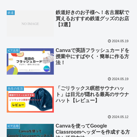
鉄道好きのお子様へ！名古屋駅で
鉄道
買えるおすすめ鉄道グッズのお店
【3選】
2024.05.19
Canvaで英語フラッシュカードを
ICT活用
授業中にすばやく・簡単に作る方
法！
2024.05.19
「ごリラックス瞑想サウナハッ
先生の生活
ト」は目元が隠れる最高のサウナ
ハット【レビュー】
2024.05.12
Canvaを使ってGoogle
ICT活用
Classroomヘッダーを作成する方