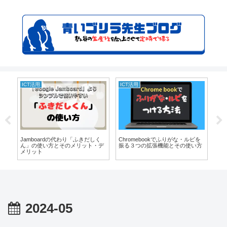
ICT活用
ICT活用
先
小
で
Jamboardの代わり「ふきだしく
Chromebookでふりがな・ルビを
く
店
ん」の使い方とそのメリット・デ
振る３つの拡張機能とその使い方
生
メリット
2024-05