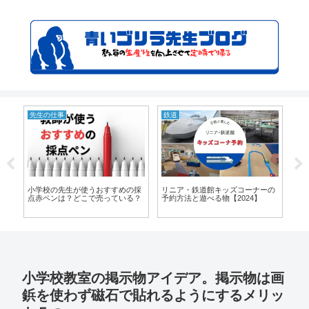
先生の仕事
鉄道
先
メ
小学校の先生が使うおすすめの採
リニア・鉄道館キッズコーナーの
小
ト
点赤ペンは？どこで売っている？
予約方法と遊べる物【2024】
練
師
小学校教室の掲示物アイデア。掲示物は画
鋲を使わず磁石で貼れるようにするメリッ