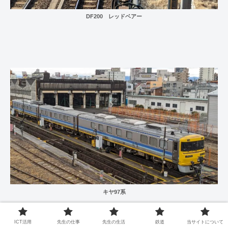
DF200 レッドベアー
キヤ97系
ICT活用
先生の仕事
先生の生活
鉄道
当サイトについて