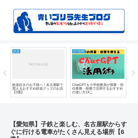
先生の仕事
先生の仕事
鉄
・担
小学校外国語活動・外国語 中学
小学校の先生が使うおすすめの採
リ
め
校英語 すぐに使えるデジタルビ
点赤ペンは？どこで売っている？
予約
ンゴカード教材
【愛知県】子鉄と楽しむ、名古屋駅からす
ぐに行ける電車がたくさん見える場所【6