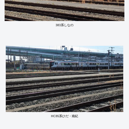
383系しなの
HC85系ひだ・南紀